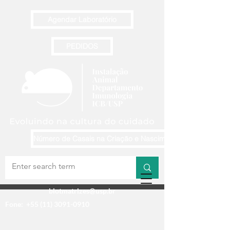
Agendar Laboratório
PEDIDOS
Número de Casais na Criação e Nascimentos Semanais
biotmatrizes@usp.br
Fone:
+55 (11) 3091-0910