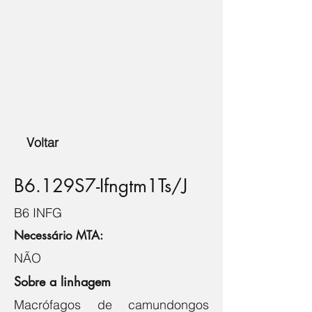
Voltar
B6.129S7-Ifngtm1Ts/J
B6 INFG
Necessário MTA:
NÃO
Sobre a linhagem
Macrófagos de camundongos