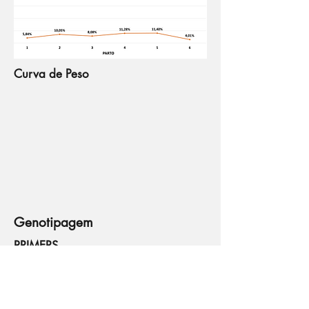
Curva de Peso
Genotipagem
PRIMERS
Primer 126: 5'-AGA AGT AAG TGG AAG
Primer
GGC CCA GAA G-3'
127: 5'-
AGG GAA
ACT GGG