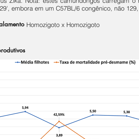
rus Zika. Nota: estes camundongos carregam o
9', embora em um C57BL/6 congênico, não 129, 
salamento
Homozigoto x Homozigoto
produtivos