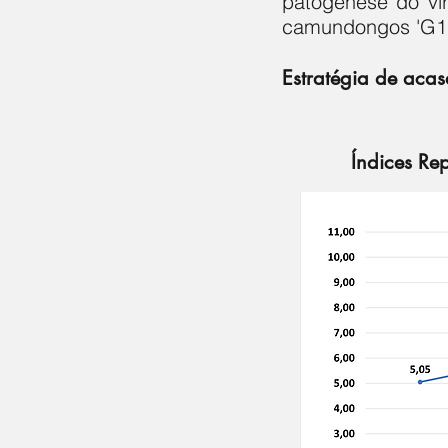
patogênese do ví
camundongos 'G12
Estratégia de aca
Índices Re