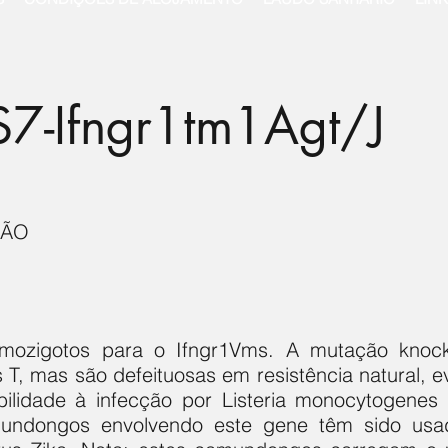
7-Ifngr1tm1Agt/J
NÃO
ozigotos para o Ifngr1Vms. A mutação knock
s T, mas são defeituosas em resistência natural, 
bilidade à infecção por Listeria monocytogenes 
undongos envolvendo este gene têm sido us