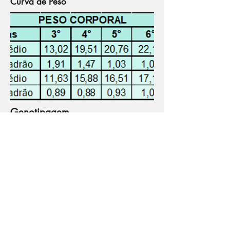
Curva de Peso
Genotipagem
PRIMERS
12908 - AAG GGT CTT TGA GCA CCA GA
12907 -
CCC ACA
TAA CCT
GGG ATT
AGT T
12908 - AAG GGT CTT TGA GCA CCA GA