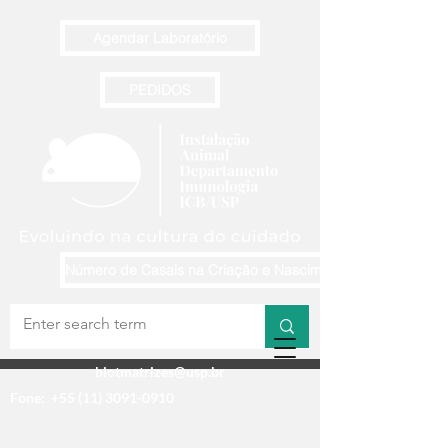
Agendar Laboratório
PEDIDOS
Número de Casais na Criação e Nascimentos Semanais
biotmatrizes@usp.br
Fone:
+55 (11) 3091-0910