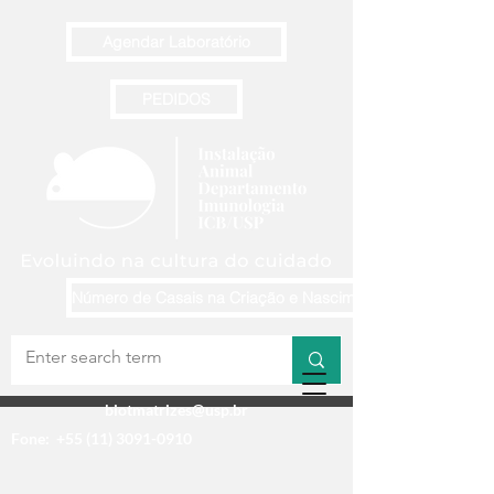
Agendar Laboratório
PEDIDOS
Número de Casais na Criação e Nascimentos Semanais
biotmatrizes@usp.br
Fone:
+55 (11) 3091-0910